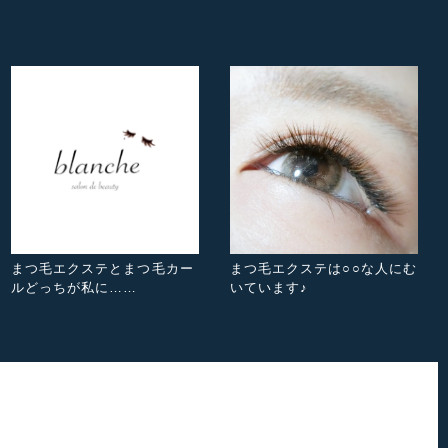
まつ毛エクステとまつ毛カー
まつ毛エクステは○○な人にむ
ルどっちが私に……
いています♪