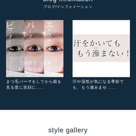
ブログ/インフォメーション
まつ毛パーマをしてから鏡を
汗や湿気が気になる季節で
見る度に笑顔に……
も、もう滲みませ……
style gallery