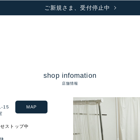
ご新規さま、受付停止中
shop infomation
店舗情報
-15
MAP
室
わせストップ中
定休