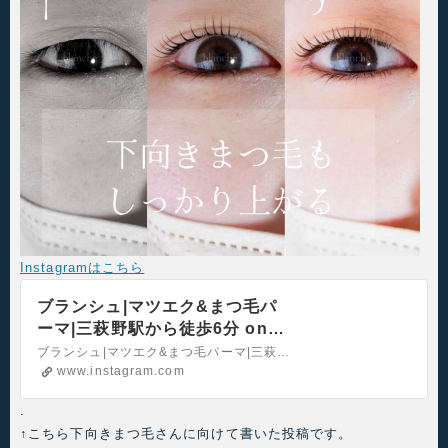
Instagramはこちら
ブランシュ|マツエク&まつ毛パ
ーマ|三萩野駅から徒歩6分 on
Instagram: “【下がりまつ毛は
ブランシュ|マツエク&まつ毛パーマ|三萩野駅から徒歩6分 shared a post on Instagram: “【下がりまつ毛はパーマで上げてエクステでボリュームアップ】下がりまつ毛の方は自分のまつ毛が影になり、目が小さく見えてしまいます。その影を無くすには、まつ毛エクステよりまつ毛パーマ(当店ではまつ毛カール)が向いています！まつ毛パーマでし…
パーマで上げてエクステでボリ
www.instagram.com
ュームアップ】下がりまつ毛の
.
方は自分のまつ毛が影になり、
↑こちら下向きまつ毛さんに向けて書いた投稿です。
目が小さく見えてしまいます。