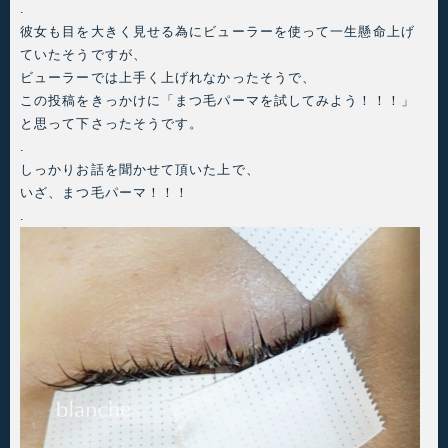
.
その影を無くすには、まつ毛エ
彼女も目を大きく見せる為にビューラーを使って一生懸命上げ
クステよりまつ毛パーマ(当店で
ていたそうですが、
はまつ毛カール)が向いていま
ビューラーでは上手く上げれなかったそうで、
す！まつ毛パーマでしっかり根
元からまつ毛を上げるだけで目
この投稿をきっかけに「まつ毛パーマを試してみよう！！！」
が大きく見えますし、視界も良
と思って下さったそうです。
好です♪ただ、まつ毛パーマは自
.
まつ毛勝負になるのでまつ毛が
しっかりお話を聞かせて頂いた上で、
「少ない・短い」とボリューム
いざ、まつ毛パーマ！！！
がもっと欲しい…
.