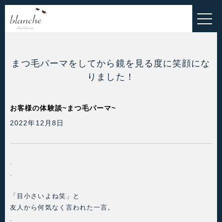
HOME
EYELASH MENU
ESTHETIC MENU
まつ毛パーマをしてから鏡を見る度に笑顔にな
りました！
INNER-BEAUTY
ALL MENU
お客様の体験談~まつ毛パーマ~
2022年12月8日
BLOG
お問い合わせ
.
.
お客様の声
「目小さいよね笑」と
ご予約・お問い合わせこちら
友人から何気なく言われた一言。
.