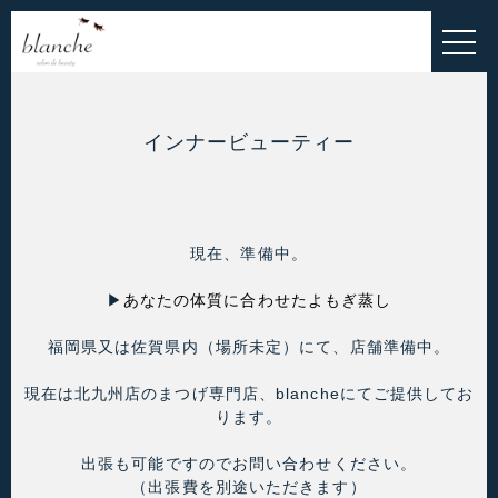
HOME
EYELASH MENU
ESTHETIC MENU
インナービューティー
INNER-BEAUTY
ALL MENU
現在、準備中。
BLOG
▶
あなたの体質に合わせたよもぎ蒸し
お問い合わせ
福岡県又は佐賀県内（場所未定）にて、店舗準備中。
お客様の声
現在は北九州店のまつげ専門店、blancheにてご提供してお
ります。
ご予約・お問い合わせこちら
出張も可能ですのでお問い合わせください。
（出張費を別途いただきます）