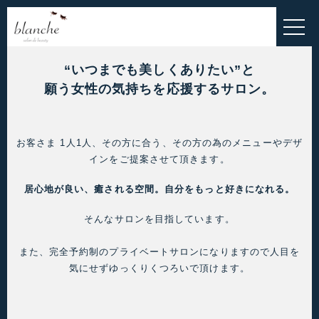
HOME
EYELASH MENU
“いつまでも美しくありたい”と
ESTHETIC MENU
願う女性の気持ちを応援するサロン。
INNER-BEAUTY
お客さま 1人1人、その方に合う、その方の為のメニューやデザ
ALL MENU
インをご提案させて頂きます。
BLOG
居心地が良い、癒される空間。自分をもっと好きになれる。
お問い合わせ
そんなサロンを目指しています。
お客様の声
また、完全予約制のプライベートサロンになりますので人目を
気にせずゆっくりくつろいで頂けます。
ご予約・お問い合わせこちら