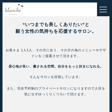
HOME
EYELASH MENU
“いつまでも美しくありたい”と
ESTHETIC MENU
願う女性の気持ちを応援するサロン。
INNER-BEAUTY
お客さま 1人1人、その方に合う、その方の為のメニューやデザ
ALL MENU
インをご提案させて頂きます。
BLOG
居心地が良い、癒される空間。自分をもっと好きになれる。
お問い合わせ
そんなサロンを目指しています。
お客様の声
また、完全予約制のプライベートサロンになりますので人目を
気にせずゆっくりくつろいで頂けます。
ご予約・お問い合わせこちら