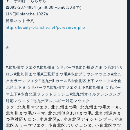
▼ご予約はこちらから
☎️093-287-4934 (am9:30〜pm6:30まで)
LINE🆔blanche.1027a
簡単ネット予約
http://beauty-blanche.net/pcreserve.php
.
.
✯
.
.
#北九州マツエク#北九州まつ毛パーマ#北九州逆さまつ毛対応サ
ロン#北九州まつ毛#三萩野まつ毛#小倉ブラウンマツエク#北九
州カラーマツエク#北九州Lカール#小倉北区上下マツエク#小倉
北区上下まつ毛パーマ#北九州マツエク上下#北九州まつ毛パー
マ上下#小倉北区フラットラッシュ#北九州オイルクレンジング
対応マツエク#北九州アレルギー対応マツエク
タグ:
北九州マツエク
,
北九州まつ毛
,
北九州まつ毛カール
,
北九州まつ毛パーマ
,
北九州似合わせまつ毛
,
北九州逆さま
つ毛対応サロン
,
小倉北区jc
,
小倉北区アイシャンプー
,
小倉
北区カラーマツエク
,
小倉北区パリジェンヌ
,
小倉北区マツ