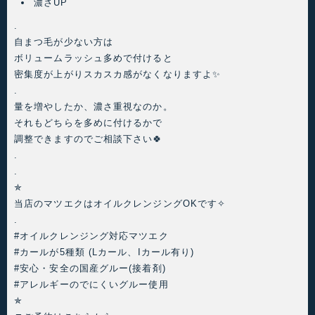
濃さUP
.
自まつ毛が少ない方は
ボリュームラッシュ多めで付けると
密集度が上がりスカスカ感がなくなりますよ✨
.
量を増やしたか、濃さ重視なのか。
それもどちらを多めに付けるかで
調整できますのでご相談下さい🍀
.
.
✯
当店のマツエクはオイルクレンジングOKです✧
.
#オイルクレンジング対応マツエク
#カールが5種類 (Lカール、Iカール有り)
#安心・安全の国産グルー(接着剤)
#アレルギーのでにくいグルー使用
✯