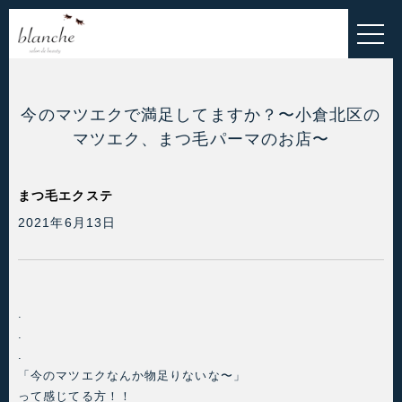
HOME
EYELASH MENU
ESTHETIC MENU
今のマツエクで満足してますか？〜小倉北区の
マツエク、まつ毛パーマのお店〜
INNER-BEAUTY
ALL MENU
まつ毛エクステ
2021年6月13日
BLOG
お問い合わせ
.
お客様の声
.
.
ご予約・お問い合わせこちら
「今のマツエクなんか物足りないな〜」
って感じてる方！！